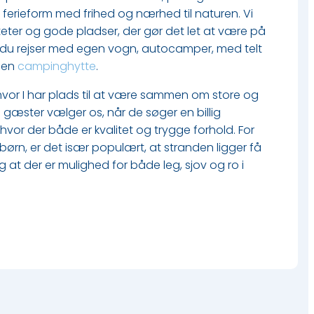
 ferieform med frihed og nærhed til naturen. Vi
teter og gode pladser, der gør det let at være på
u rejser med egen vogn, autocamper, med telt
e en
campinghytte
.
 hvor I har plads til at være sammen om store og
gæster vælger os, når de søger en billig
 hvor der både er kvalitet og trygge forhold. For
d børn, er det især populært, at stranden ligger få
g at der er mulighed for både leg, sjov og ro i