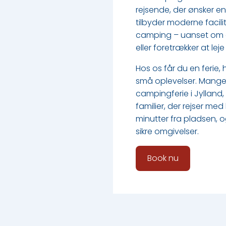
rejsende, der ønsker en
tilbyder moderne facili
camping – uanset om d
eller foretrækker at lej
Hos os får du en ferie,
små oplevelser. Mange 
campingferie i Jylland,
familier, der rejser me
minutter fra pladsen, o
sikre omgivelser.
Book nu