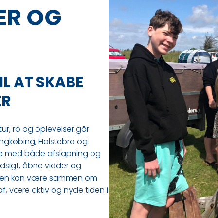
ÆR OG
IL AT SKABE
ER
r, ro og oplevelser går
ngkøbing, Holstebro og
rie med både afslapning og
udsigt, åbne vidder og
amilien kan være sammen om
af, være aktiv og nyde tiden i