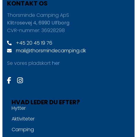
KONTAKT OS
Thorsminde Camping ApS
Klitrosevej 4, 6990 Ulfborg
CVR-nummer: 36928298
+45 20 45 19 76
mail@thorsmindecamping.dk
Se vores pladskort
her
HVAD LEDER DU EFTER?
Hytter
Aktiviteter
Camping