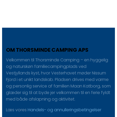
OM THORSMINDE CAMPING APS
Velkommen til Thorsminde Camping – en hyggelig
og naturskøn familiecampingplads ved
Vestjyllands kyst, hvor Vesterhavet møder Nissum
Fjord i et unikt landskab. Pladsen drives med varme
og personlig service af familien Maan Katborg, som
glæder sig til at byde jer velkommen til en ferie fyldt
med både afslapning og aktivitet.
Læs vores
H​andels- og annulleringsbetingelser