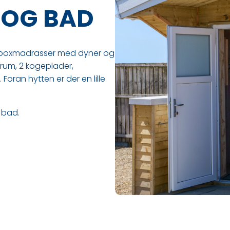
T OG BAD
g boxmadrasser med dyner og
trum, 2 kogeplader,
Foran hytten er der en lille
 bad.​