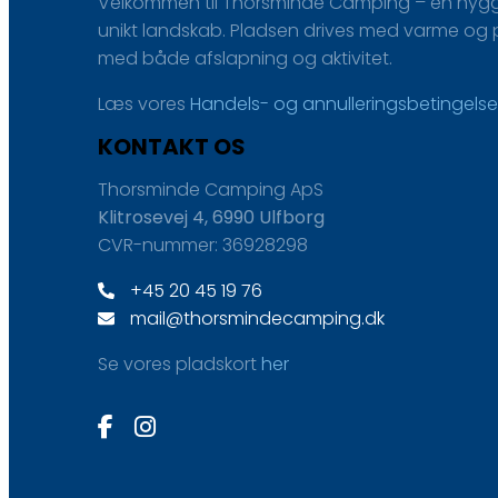
Velkommen til Thorsminde Camping – en hyggel
unikt landskab. Pladsen drives med varme og pe
med både afslapning og aktivitet.
Læs vores
H​andels- og annulleringsbetingelse
KONTAKT OS
Thorsminde Camping ApS
Klitrosevej 4, 6990 Ulfborg
CVR-nummer: 36928298
+45 20 45 19 76
mail@thorsmindecamping.dk
Se vores pladskort
her