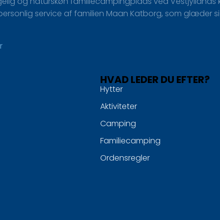
ig og naturskøn familiecampingplads ved Vestjyllands ky
rsonlig service af familien Maan Katborg, som glæder sig t
r
HVAD LEDER DU EFTER?
Hytter
Aktiviteter
Camping
Familiecamping
Ordensregler