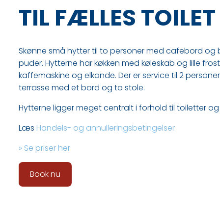
TIL FÆLLES TOILE
​Skønne små hytter til to personer med cafebord o
puder. Hytterne har køkken med køleskab og lille fros
kaffemaskine og elkande. Der er service til 2 personer. 
terrasse med et bord og to stole.
Hytterne ligger meget centralt i forhold til toiletter og
Læs
H​andels- og annulleringsbetingelser
» Se priser her
Book nu