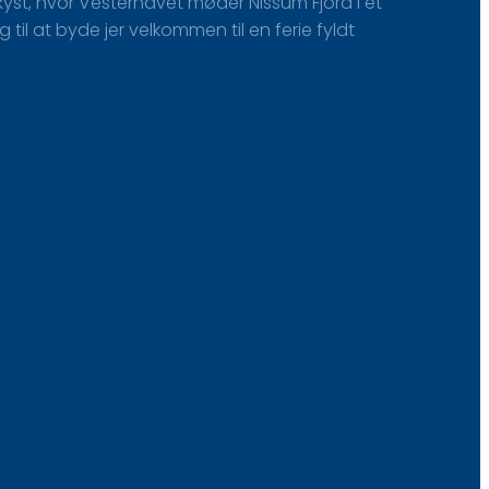
st, hvor Vesterhavet møder Nissum Fjord i et
il at byde jer velkommen til en ferie fyldt