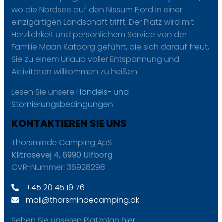
wo die Nordsee auf den Nissum Fjord in einer
einzigartigen Landschaft trifft. Der Platz wird mit
Herzlichkeit und persönlichem Service von der
Familie Maan Katborg geführt, die sich darauf freut,
Sie zu einem Urlaub voller Entspannung und
Aktivitäten willkommen zu heißen.
Lesen Sie unsere
Handels- und
Stornierungsbedingungen
KONTAKTIEREN SIE UNS
Thorsminde Camping ApS
Klitrosevej 4, 6990 Ulfborg
CVR-Nummer: 36928298
+45 20 45 19 76
mail@thorsmindecamping.dk
Sehen Sie unseren Platzplan
hier