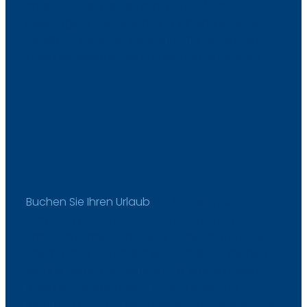
Anreisemöglichkeiten machen es leicht, die
Reisetage anzupassen, und wir sind jederzeit
behilflich, wenn Sie Inspiration für Aktivitäten
oder Erlebnisse in der Umgebung wünschen.
PLANEN SIE IHR NÄCHSTES
FAMILIENCAMPING
Buchen Sie Ihren Urlaub
bei Thorsminde
Camping noch heute. Wenn Sie Fragen zu
unserem Familiencamping, zu Aktivitäten oder
Übernachtungsmöglichkeiten haben, können
Sie uns gerne kontaktieren. Wir stehen Ihnen
jederzeit zur Verfügung – bei Fragen, zur
Beratung oder bei allem, was Sie benötigen. Wir