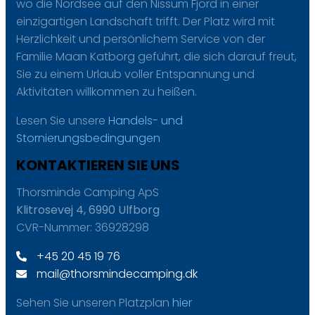
wo die Nordsee auf den Nissum Fjord in einer
einzigartigen Landschaft trifft. Der Platz wird mit
Herzlichkeit und persönlichem Service von der
Familie Maan Katborg geführt, die sich darauf freut,
Sie zu einem Urlaub voller Entspannung und
Aktivitäten willkommen zu heißen.
Lesen Sie unsere
Handels- und
Stornierungsbedingungen
KONTAKTIEREN SIE UNS
Thorsminde Camping ApS
Klitrosevej 4, 6990 Ulfborg
CVR-Nummer: 36928298
+45 20 45 19 76
mail@thorsmindecamping.dk
Sehen Sie unseren Platzplan
hier