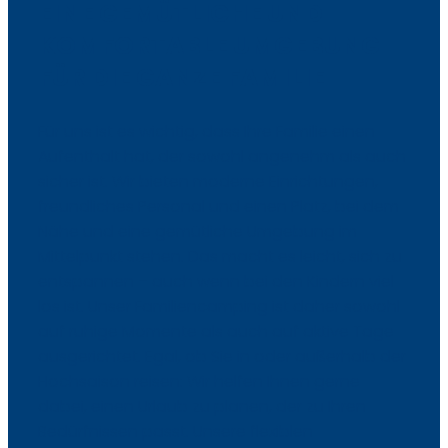
EINE GEMÜTLICHE UND
KOMFORTABLE UMGEBUNG
FÜR DIE GANZE FAMILIE
Für uns ist es wichtig, dass Ihre Familie einen
Aufenthalt hat, der sowohl angenehm als auch
sicher ist. Wir bieten moderne Einrichtungen,
freundliches Personal und einen Platz, bei dem
Nähe und eine gemütliche Umgebung im
Mittelpunkt stehen. Das macht es leicht, sich zu
entspannen – auch wenn bei den Kindern viel
los ist. Unser Familiencamping ist daher sowohl
auf ruhige Momente als auch auf aktive Tage
ausgerichtet. Egal, ob Sie in oder außerhalb der
Hochsaison reisen: Wir helfen Ihnen gerne
dabei, einen Urlaub zu planen, der zu Ihren
Bedürfnissen passt. Unsere flexiblen