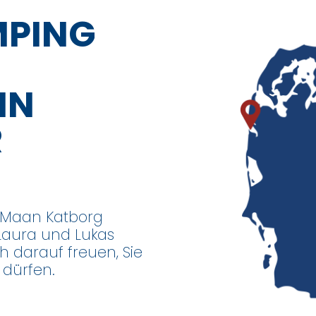
MPING
IN
R
e Maan Katborg
 Laura und Lukas
h darauf freuen, Sie
dürfen.