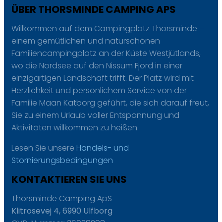
ÜBER THORSMINDE CAMPING APS
Willkommen auf dem Campingplatz Thorsminde –
einem gemütlichen und naturschönen
Familiencampingplatz an der Küste Westjütlands,
wo die Nordsee auf den Nissum Fjord in einer
einzigartigen Landschaft trifft. Der Platz wird mit
Herzlichkeit und persönlichem Service von der
Familie Maan Katborg geführt, die sich darauf freut,
Sie zu einem Urlaub voller Entspannung und
Aktivitäten willkommen zu heißen.
Lesen Sie unsere
Handels- und
Stornierungsbedingungen
KONTAKTIEREN SIE UNS
Thorsminde Camping ApS
Klitrosevej 4, 6990 Ulfborg