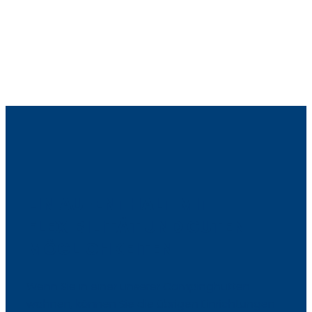
EIN AUFENTHALT MIT
FLEXIBILITÄT UND GUTEN
MÖGLICHKEITEN
Wenn Sie in einer unserer Campinghütten
wohnen, können Sie die übrigen Einrichtungen