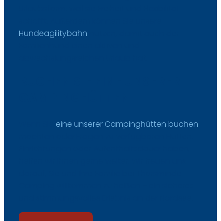
Urlaubsform, weil sie Freiheit und Flexibilität
schafft. Außerdem können Sie unsere
Hundeagilitybahn
nutzen, damit auch der
Familienhund einen aktiven und
abwechslungsreichen Urlaub hat.​
BUCHEN SIE EINE UNSERER
CAMPINGHÜTTEN
Wenn Sie
eine unserer Campinghütten buchen
möchten oder Fragen zu verfügbaren Hütten,
Einrichtungen oder Aufenthaltsdauer haben,
helfen wir Ihnen gerne weiter. Wir freuen uns
darauf, Sie und Ihre Familie bei Thorsminde
Camping willkommen zu heißen – ein sicheres
und stimmungsvolles Erlebnis an der Nordsee.