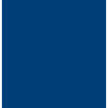
genießen – sowohl für aktive Gäste als auch für
alle, die Entspannung suchen.
CAMPINGHÜTTE MIT HUND –
EINE HUNDEFREUNDLICHE
URLAUBSFORM
Wenn Sie eine Campinghütte mit Hund
wünschen, sind Sie bei uns gegen eine
zusätzliche Gebühr für den Hund ebenfalls
willkommen. Wir haben Bereiche und
Einrichtungen, die das Reisen mit dem
vierbeinigen Familienmitglied erleichtern, und
viele unserer Gäste wählen genau diese