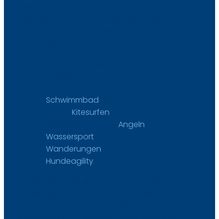
des Campingplatzes nutzen. Das bedeutet,
dass Sie je nach Bedarf Aktivitäten und
Erlebnisse hinzufügen können – ganz gleich, ob
Sie Folgendes wünschen:​
​Aufenthaltsraum
​Fitnessraum
​Zwei Spielplätze
Schwimmbad
mit Sauna
​Kurs in
Kitesurfen
​Möglichkeiten zum
Angeln
Wassersport
Wanderungen
Hundeagility
Ob Sie Ruhe, Aktivitäten oder Gemeinschaft
bevorzugen – bei uns finden Sie alles an einem
Ort. Unsere Lage zwischen Meer und Fjord
macht es leicht, die Natur Westjütlands zu