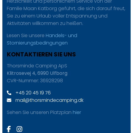
Herzlichkeit und persönlichem Service von der
Familie Maan Katborg geführt, die sich darauf freut,
Sie zu einem Urlaub voller Entspannung und
Aktivitäten willkommen zu heißen.
Lesen Sie unsere
Handels- und
Stornierungsbedingungen
KONTAKTIEREN SIE UNS
Thorsminde Camping ApS
Klitrosevej 4, 6990 Ulfborg
CVR-Nummer: 36928298
+45 20 45 19 76
mail@thorsmindecamping.dk
Sehen Sie unseren Platzplan
hier