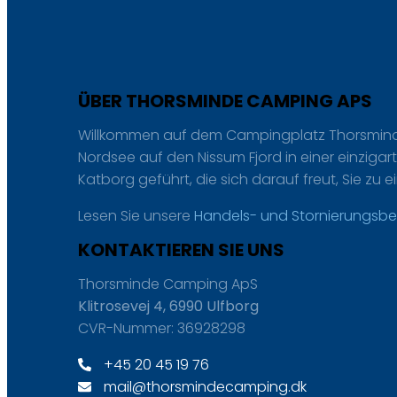
ÜBER THORSMINDE CAMPING APS
Willkommen auf dem Campingplatz Thorsminde
Nordsee auf den Nissum Fjord in einer einzigart
Katborg geführt, die sich darauf freut, Sie zu
Lesen Sie unsere
Handels- und Stornierungsb
KONTAKTIEREN SIE UNS
Thorsminde Camping ApS
Klitrosevej 4, 6990 Ulfborg
CVR-Nummer: 36928298
+45 20 45 19 76
mail@thorsmindecamping.dk