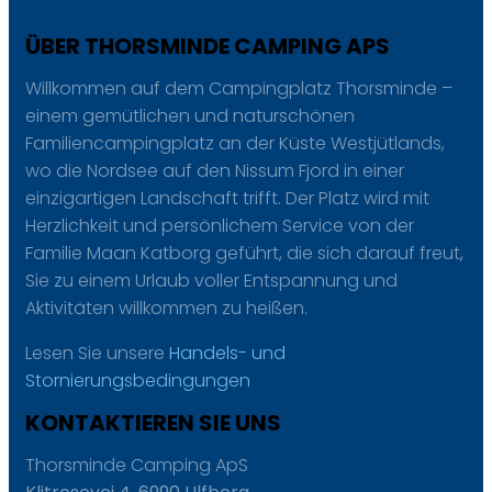
ÜBER THORSMINDE CAMPING APS
Willkommen auf dem Campingplatz Thorsminde –
einem gemütlichen und naturschönen
Familiencampingplatz an der Küste Westjütlands,
wo die Nordsee auf den Nissum Fjord in einer
einzigartigen Landschaft trifft. Der Platz wird mit
Herzlichkeit und persönlichem Service von der
Familie Maan Katborg geführt, die sich darauf freut,
Sie zu einem Urlaub voller Entspannung und
Aktivitäten willkommen zu heißen.
Lesen Sie unsere
Handels- und
Stornierungsbedingungen
KONTAKTIEREN SIE UNS
Thorsminde Camping ApS