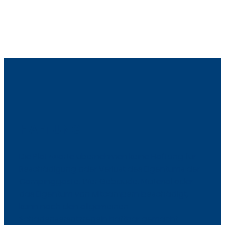
HAFTUNG
Die Platzwarte übernehmen keine Haftung für
Beschädigung oder Verlust des Eigentums der
Campinggäste. Wer Gebäude, Material oder
das Eigentum von Mitcampern beschädigt,
kann nach den allgemeinen
Schadensersatzregeln haftbar gemacht