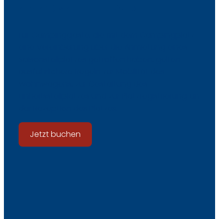
SAISONSTELLPLÄTZE
Für Campinggäste, die mit dem Campingplatz
eine Vereinbarung über die Anmietung eines
Saisonstellplatzes getroffen haben, gelten
ausführlichere Regeln zur Mobilität des
Wohnwagens, zur Gestaltung des
Einheitsstellplatzes und zur Platzregistrierung an
der Rezeption des Platzes.
Jetzt buchen