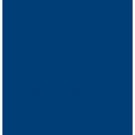
werden. Die meisten Campinggäste verhalten
sich selbstverständlich rücksichtsvoll.
Sanktionen gegen die wenigen, die die
Platzordnung nicht einhalten, können ein
Platzverweis sein.
NATUR UND UMWELT
Wir bitten Sie, Rücksicht zu nehmen und sowohl
Natur als auch Umwelt zu schützen – beides ist
auf Ihren Schutz angewiesen. Bitte beachten
Sie: An Teilen des Campingjahres gibt es am
Fjord ein geschütztes Vogelschutzgebiet –
siehe Beschilderung am Fjord.