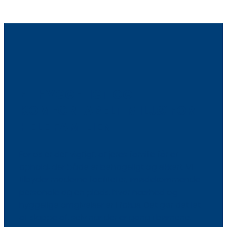
ET HYGGELIGT OG
KOMFORTABELT MILJØ FOR
HELE FAMILIEN
For os er det vigtigt, at jeres familie får et
ophold, der både er behageligt og sikkert. Vi
tilbyder moderne faciliteter, imødekommende
personale og en plads, hvor nærhed og
hyggelige omgivelser er i fokus. Det gør det let
at slappe af, selv når der er gang i børnene.