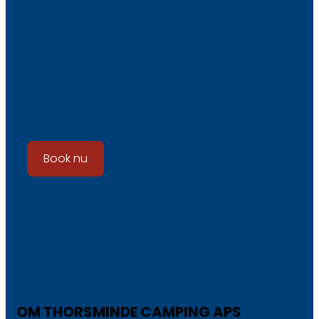
camping, aktiviteter eller
overnatningsmuligheder, er I velkomne til at
kontakte os. Vi står vi klar til at hjælpe jer med
spørgsmål, vejledning eller hvad end i har brug
for. Vi glæder os til at byde jer velkommen til
Thorsminde Camping – en familievenlig
ferieoplevelse ved Vesterhavet.
Book nu
OM THORSMINDE CAMPING APS