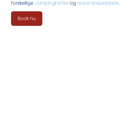
forskellige
campinghytter
og
autocamperplads
.
Book nu