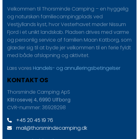
Velkommen til Thorsminde Camping – en hyggelig
og naturskøn familiecampingplads ved
Vestjyllands kyst, hvor Vesterhavet møder Nissum
Fjord i et unikt landskab. Pladsen drives med varme
og personlig service af familien Maan Katborg, som
glæder sig til at byde jer velkommen til en ferie fyldt
med både afslapning og aktivitet.
Læs vores
H​andels- og annulleringsbetingelser
KONTAKT OS
Thorsminde Camping ApS
Klitrosevej 4, 6990 Ulfborg
CVR-nummer: 36928298
+45 20 45 19 76
mail@thorsmindecamping.dk