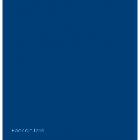
Vores familiecamping tilpasses derfor både til
stille stunder og aktive dage. Uanset om I rejser i
eller uden for højsæsonen, står vi klar til at
hjælpe jer med at planlægge en ferie, der
passer til jeres behov. Vores fleksible
ankomstmuligheder gør det let at tilpasse
rejsedagene, og vi er altid behjælpelige, hvis I
ønsker inspiration til aktiviteter eller oplevelser i
området.
PLANLÆG JERES NÆSTE
FAMILIE-CAMPING
Book din ferie
hos Thorsminde Camping
allerede i dag. Har I spørgsmål til vores familie-